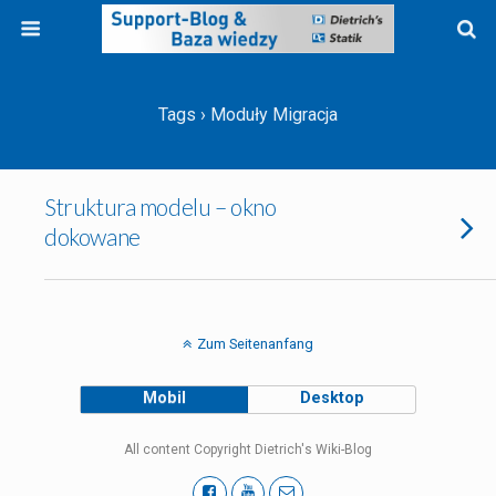
Tags › Moduły Migracja
Struktura modelu – okno
dokowane
Zum Seitenanfang
Mobil
Desktop
All content Copyright Dietrich's Wiki-Blog