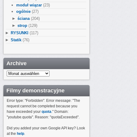
moduł wiązar
(23)
ogólnie
(27)
►
ściana
(204)
►
strop
(129)
►
RYSUNKI
(117)
►
Statik
(76)
Archive
Archive
Filmy demonstracyjne
Error type: "Forbidden". Error message: "The
request cannot be completed because you
have exceeded your
quota
." Domain:
"youtube.quota". Reason: "quotaExceeded".
Did you added your own Google API key? Look
at the
help
.