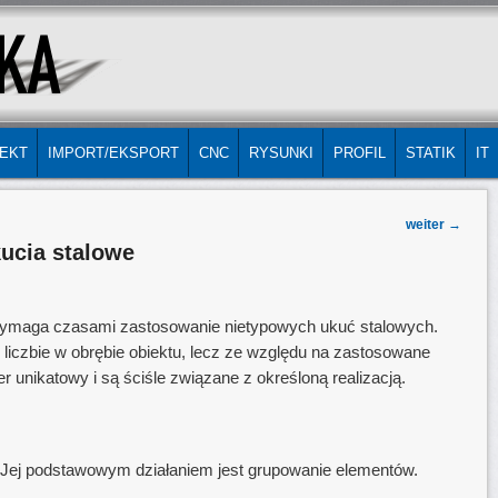
EKT
IMPORT/EKSPORT
CNC
RYSUNKI
PROFIL
STATIK
IT
weiter
→
ucia stalowe
 wymaga czasami zastosowanie nietypowych ukuć stalowych.
 liczbie w obrębie obiektu, lecz ze względu na zastosowane
r unikatowy i są ściśle związane z określoną realizacją.
. Jej podstawowym działaniem jest grupowanie elementów.