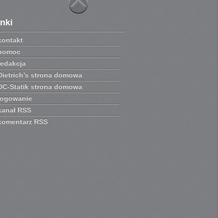
inki
kontakt
pomoc
redakcja
Dietrich’s strona domowa
DC-Statik strona domowa
logowanie
kanał RSS
komentarz RSS