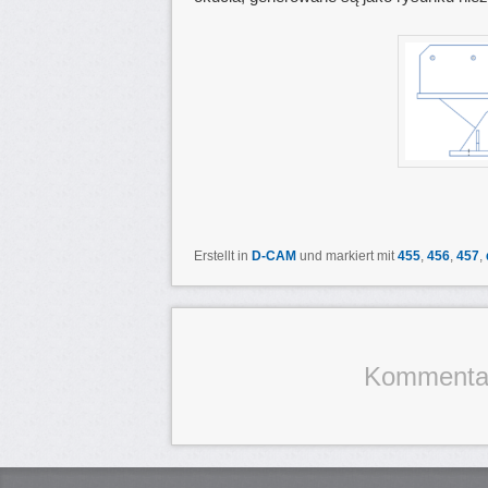
Erstellt in
D-CAM
und markiert mit
455
,
456
,
457
,
Kommentarf