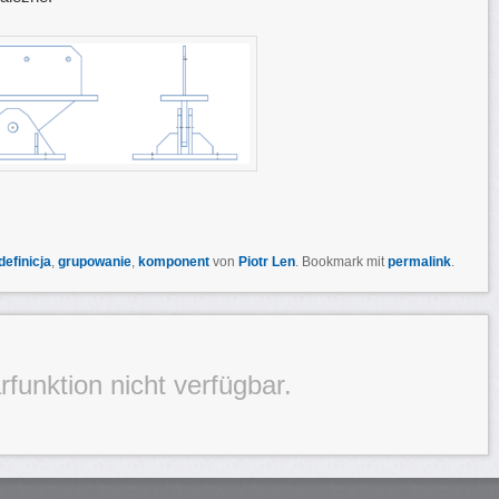
definicja
,
grupowanie
,
komponent
von
Piotr Len
. Bookmark mit
permalink
.
unktion nicht verfügbar.