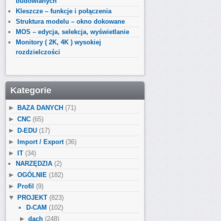
budowlanych
Kleszcze – funkcje i połączenia
Struktura modelu – okno dokowane
MOS – edycja, selekcja, wyświetlanie
Monitory ( 2K, 4K ) wysokiej
rozdzielczości
Kategorie
►
BAZA DANYCH
(71)
►
CNC
(65)
►
D-EDU
(17)
►
Import / Export
(36)
►
IT
(34)
NARZĘDZIA
(2)
►
OGÓLNIE
(182)
►
Profil
(9)
▼
PROJEKT
(823)
D-CAM
(102)
►
dach
(248)