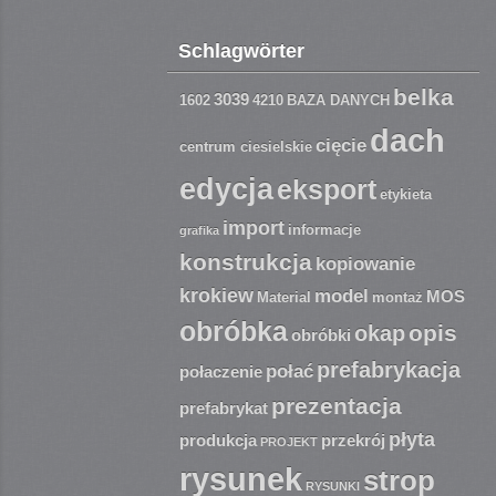
Schlagwörter
belka
3039
1602
4210
BAZA DANYCH
dach
cięcie
centrum ciesielskie
edycja
eksport
etykieta
import
informacje
grafika
konstrukcja
kopiowanie
krokiew
model
MOS
Material
montaż
obróbka
opis
okap
obróbki
prefabrykacja
połać
połaczenie
prezentacja
prefabrykat
płyta
produkcja
przekrój
PROJEKT
rysunek
strop
RYSUNKI