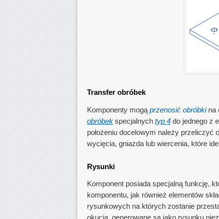
Transfer obróbek
Komponenty mogą
przenosić obróbki
na 
obróbek
specjalnych
typ 4
do jednego z 
położeniu docelowym należy przeliczyć 
wycięcia, gniazda lub wiercenia, które i
Rysunki
Komponent posiada specjalną funkcję, kt
komponentu, jak również elementów skład
rysunkowych na których zostanie przes
okucia, generowane są jako rysunku niez