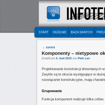
MAIN MENU
SKIP TO PRIMARY CONTENT
SKIP TO SECONDARY CONTENT
START
OGÓLNIE
BAZA DANYCH
PROJ
Post navigation
←
zurück
Komponenty – nietypowe ok
Erstellt am
4. Juni 2025
von
Piotr Len
Projektowanie konstrukcji drewnianych
Zwykle są to okucia występujące w dużej
rozwiązanie konstrukcyjne, mają charakte
Grupowanie
Funkcja komponent realizuje kilka celów