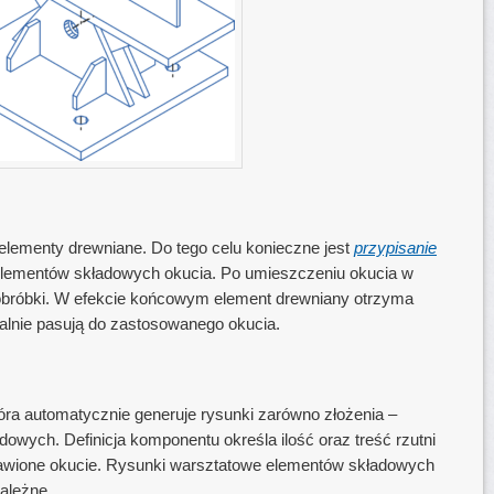
elementy drewniane. Do tego celu konieczne jest
przypisanie
elementów składowych okucia. Po umieszczeniu okucia w
obróbki. W efekcie końcowym element drewniany otrzyma
dealnie pasują do zastosowanego okucia.
óra automatycznie generuje rysunki zarówno złożenia –
owych. Definicja komponentu określa ilość oraz treść rzutni
tawione okucie. Rysunki warsztatowe elementów składowych
ależne.