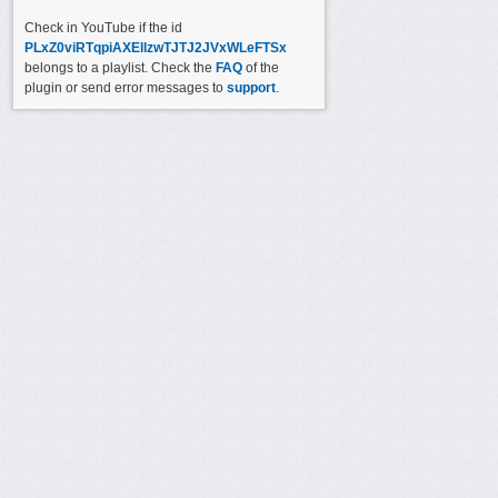
Check in YouTube if the id
PLxZ0viRTqpiAXEllzwTJTJ2JVxWLeFTSx
belongs to a playlist. Check the
FAQ
of the
plugin or send error messages to
support
.