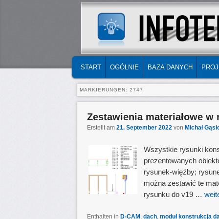
MAIN MENU
SKIP TO PRIMARY CONTENT
SKIP TO SECONDARY CONTENT
START
OGÓLNIE
BAZA DANYCH
PROJ
MARKIERUNGEN:
2747
Zestawienia materiałowe w
Erstellt am
21. September 2022
von
Michał Gąsi
Wszystkie rysunki kons
prezentowanych obiektó
rysunek-więźby; rysune
można zestawić te mate
rysunku do v19 …
weit
Enthalten in
D-CAM
,
dach
,
moduł konstrukcja d