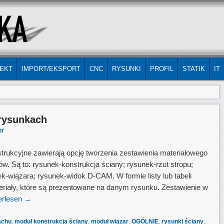
EKT
IMPORT/EKSPORT
CNC
RYSUNKI
PROFIL
STATIK
IT
 rysunkach
or
trukcyjne zawierają opcję tworzenia zestawienia materiałowego
w. Są to: rysunek-konstrukcja ściany; rysunek-rzut stropu;
k-wiązara; rysunek-widok D-CAM. W formie listy lub tabeli
riały, które są prezentowane na danym rysunku. Zestawienie w
erlesen
→
achu
,
moduł konstrukcja ściany
,
moduł wiązar
,
OGÓLNIE
,
rysunki ściany
,