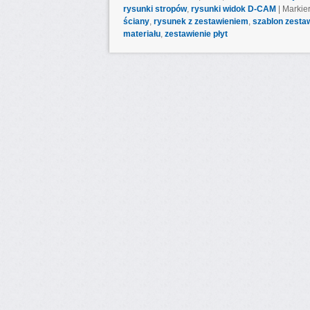
rysunki stropów
,
rysunki widok D-CAM
|
Markier
ściany
,
rysunek z zestawieniem
,
szablon zesta
materiału
,
zestawienie płyt