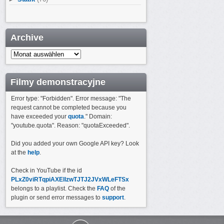
Archive
Archive
Filmy demonstracyjne
Error type: "Forbidden". Error message: "The
request cannot be completed because you
have exceeded your
quota
." Domain:
"youtube.quota". Reason: "quotaExceeded".
Did you added your own Google API key? Look
at the
help
.
Check in YouTube if the id
PLxZ0viRTqpiAXEllzwTJTJ2JVxWLeFTSx
belongs to a playlist. Check the
FAQ
of the
plugin or send error messages to
support
.