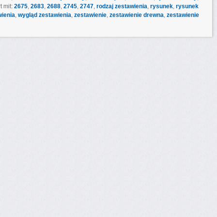
t mit:
2675
,
2683
,
2688
,
2745
,
2747
,
rodzaj zestawienia
,
rysunek
,
rysunek
wienia
,
wygląd zestawienia
,
zestawienie
,
zestawienie drewna
,
zestawienie