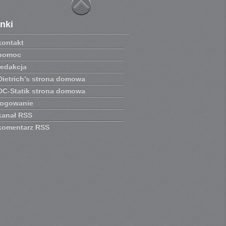
inki
kontakt
pomoc
redakcja
Dietrich’s strona domowa
DC-Statik strona domowa
logowanie
kanał RSS
komentarz RSS