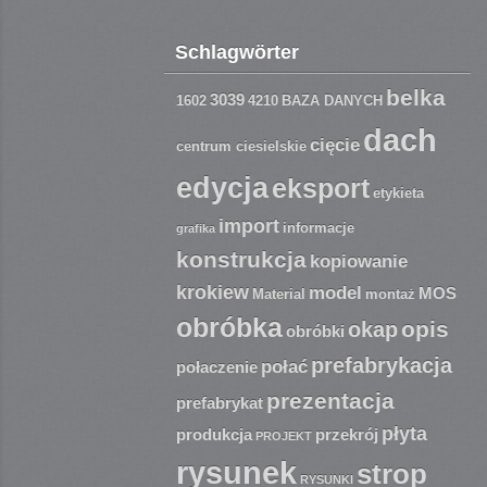
Schlagwörter
belka
3039
1602
4210
BAZA DANYCH
dach
cięcie
centrum ciesielskie
edycja
eksport
etykieta
import
informacje
grafika
konstrukcja
kopiowanie
krokiew
model
MOS
Material
montaż
obróbka
opis
okap
obróbki
prefabrykacja
połać
połaczenie
prezentacja
prefabrykat
płyta
produkcja
przekrój
PROJEKT
rysunek
strop
RYSUNKI