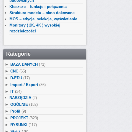
budowlanych
Kleszcze – funkcje i połączenia
Struktura modelu – okno dokowane
MOS – edycja, selekcja, wyświetlanie
Monitory ( 2K, 4K ) wysokiej
rozdzielczości
Kategorie
►
BAZA DANYCH
(71)
►
CNC
(65)
►
D-EDU
(17)
►
Import / Export
(36)
►
IT
(34)
NARZĘDZIA
(2)
►
OGÓLNIE
(182)
►
Profil
(9)
►
PROJEKT
(823)
►
RYSUNKI
(117)
►
Statik
(76)