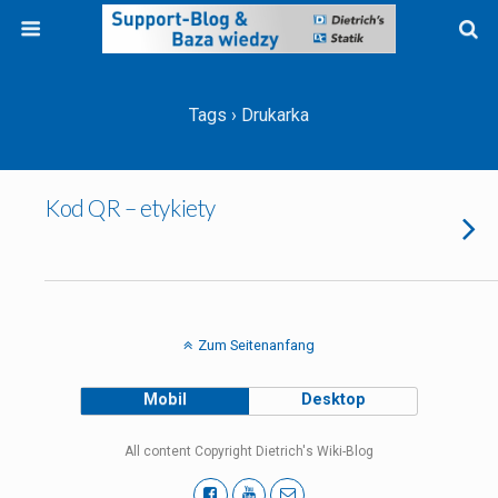
Tags › Drukarka
Kod QR – etykiety
Zum Seitenanfang
Mobil
Desktop
All content Copyright Dietrich's Wiki-Blog