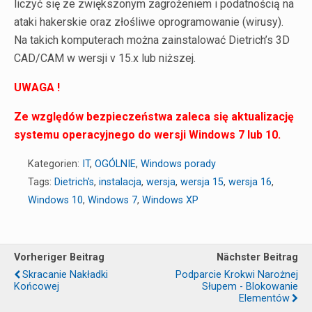
liczyć się ze zwiększonym zagrożeniem i podatnością na
ataki hakerskie oraz złośliwe oprogramowanie (wirusy).
Na takich komputerach można zainstalować Dietrich’s 3D
CAD/CAM w wersji v 15.x lub niższej.
UWAGA !
Ze względów bezpieczeństwa zaleca się aktualizację
systemu operacyjnego do wersji Windows 7 lub 10.
Kategorien:
IT
,
OGÓLNIE
,
Windows porady
Tags:
Dietrich's
,
instalacja
,
wersja
,
wersja 15
,
wersja 16
,
Windows 10
,
Windows 7
,
Windows XP
Vorheriger Beitrag
Nächster Beitrag
Skracanie Nakładki
Podparcie Krokwi Narożnej
Końcowej
Słupem - Blokowanie
Elementów