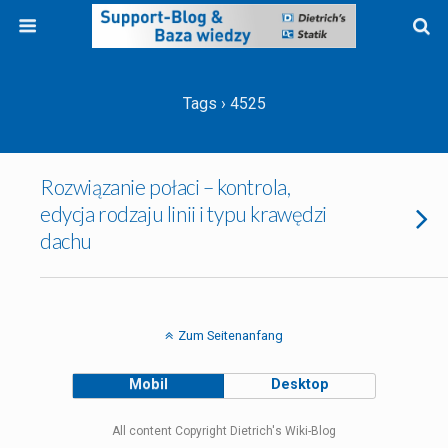
Tags › 4525
Rozwiązanie połaci – kontrola,
edycja rodzaju linii i typu krawędzi
dachu
Zum Seitenanfang
Mobil
Desktop
All content Copyright Dietrich's Wiki-Blog