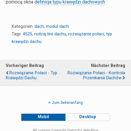
pomocą okna
definicja typu krawędzi dachowych
.
Kategorien:
dach
,
moduł dach
Tags:
4525
,
rodzaj linii dachu
,
rozwiązanie połaci
,
typ
krawędzi dachu
Vorheriger Beitrag
Nächster Beitrag
Rozwiązanie Połaci - Typ
Rozwiązanie Połaci - Kontrola
Krawędzi Dachu
Przenikania Dachów
Zum Seitenanfang
Mobil
Desktop
All content Copyright Dietrich's Wiki-Blog