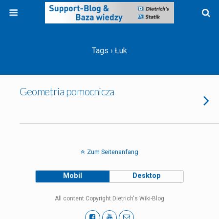
Tags › Łuk
Geometria pomocnicza
Zum Seitenanfang
Mobil
Desktop
All content Copyright Dietrich's Wiki-Blog