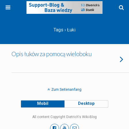
Tags › Łuki
Opis łuków za pomocą wieloboku
Zum Seitenanfang
Mobil
Desktop
All content Copyright Dietrich's Wiki-Blog