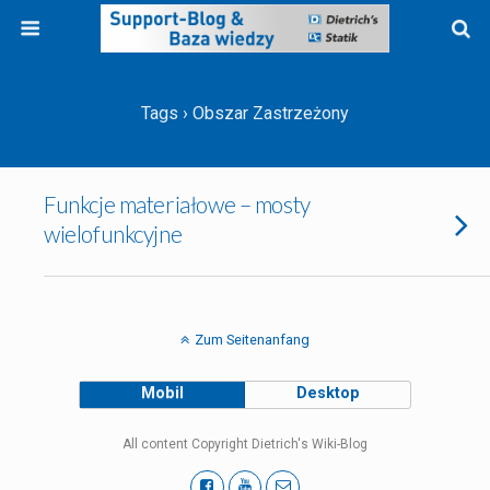
Tags › Obszar Zastrzeżony
Funkcje materiałowe – mosty
wielofunkcyjne
Zum Seitenanfang
Mobil
Desktop
All content Copyright Dietrich's Wiki-Blog