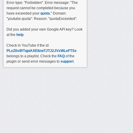
Error type: "Forbidden". Error message: "The
request cannot be completed because you
have exceeded your
quota
." Domain:
"youtube.quota". Reason: "quotaExceeded".
Did you added your own Google API key? Look
at the
help
.
Check in YouTube if the id
PLxZ0viRTqpiAXEllzwTJTJ2JVxWLeFTSx
belongs to a playlist. Check the
FAQ
of the
plugin or send error messages to
support
.