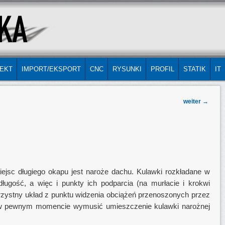
EKT
IMPORT/EKSPORT
CNC
RYSUNKI
PROFIL
STATIK
IT
weiter
→
ejsc długiego okapu jest naroże dachu. Kulawki rozkładane w
ługość, a więc i punkty ich podparcia (na murłacie i krokwi
korzystny układ z punktu widzenia obciążeń przenoszonych przez
 w pewnym momencie wymusić umieszczenie kulawki narożnej