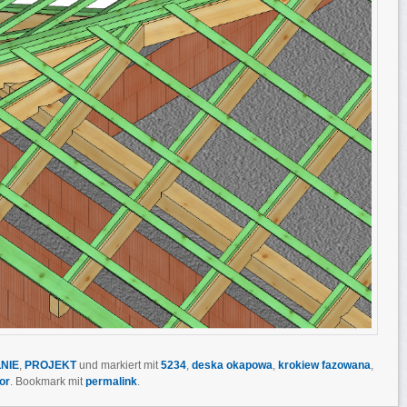
NIE
,
PROJEKT
und markiert mit
5234
,
deska okapowa
,
krokiew fazowana
,
or
. Bookmark mit
permalink
.