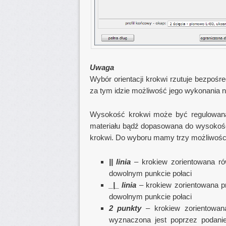
Uwaga
Wybór orientacji krokwi rzutuje bezpośr
za tym idzie możliwość jego wykonania n
Wysokość krokwi może być regulowana 
materiału bądź dopasowana do wysokości
krokwi. Do wyboru mamy trzy możliwośc
|| linia
– krokiew zorientowana rów
dowolnym punkcie połaci
_|_ linia
– krokiew zorientowana pr
dowolnym punkcie połaci
2 punkty
– krokiew zorientowana
wyznaczona jest poprzez podanie