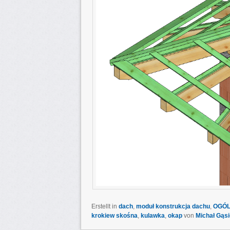
Erstellt in
dach
,
moduł konstrukcja dachu
,
OGÓL
krokiew skośna
,
kulawka
,
okap
von
Michał Gąsi