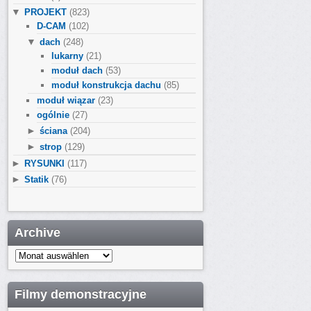
▼
PROJEKT
(823)
D-CAM
(102)
▼
dach
(248)
lukarny
(21)
moduł dach
(53)
moduł konstrukcja dachu
(85)
moduł wiązar
(23)
ogólnie
(27)
►
ściana
(204)
►
strop
(129)
►
RYSUNKI
(117)
►
Statik
(76)
Archive
Archive
Filmy demonstracyjne