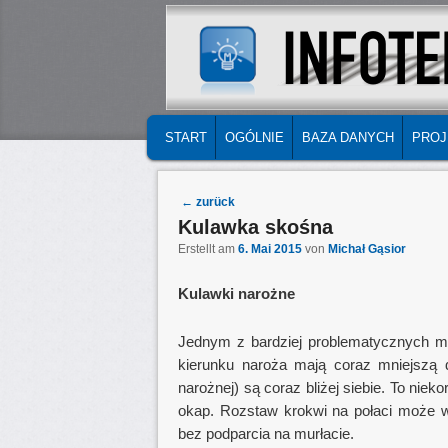
MAIN MENU
SKIP TO PRIMARY CONTENT
SKIP TO SECONDARY CONTENT
START
OGÓLNIE
BAZA DANYCH
PROJ
Post navigation
←
zurück
Kulawka skośna
Erstellt am
6. Mai 2015
von
Michał Gąsior
Kulawki narożne
Jednym z bardziej problematycznych mi
kierunku naroża mają coraz mniejszą d
narożnej) są coraz bliżej siebie. To nie
okap. Rozstaw krokwi na połaci może
bez podparcia na murłacie.