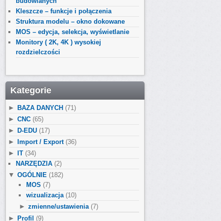
budowlanych
Kleszcze – funkcje i połączenia
Struktura modelu – okno dokowane
MOS – edycja, selekcja, wyświetlanie
Monitory ( 2K, 4K ) wysokiej
rozdzielczości
Kategorie
►
BAZA DANYCH
(71)
►
CNC
(65)
►
D-EDU
(17)
►
Import / Export
(36)
►
IT
(34)
NARZĘDZIA
(2)
▼
OGÓLNIE
(182)
MOS
(7)
wizualizacja
(10)
►
zmienne/ustawienia
(7)
►
Profil
(9)