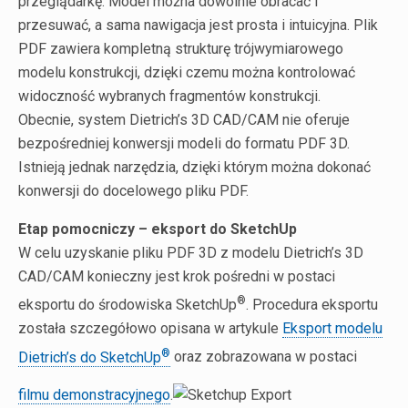
przeglądarkę. Model można dowolnie obracać i
przesuwać, a sama nawigacja jest prosta i intuicyjna. Plik
PDF zawiera kompletną strukturę trójwymiarowego
modelu konstrukcji, dzięki czemu można kontrolować
widoczność wybranych fragmentów konstrukcji.
Obecnie, system Dietrich’s 3D CAD/CAM nie oferuje
bezpośredniej konwersji modeli do formatu PDF 3D.
Istnieją jednak narzędzia, dzięki którym można dokonać
konwersji do docelowego pliku PDF.
Etap pomocniczy – eksport do SketchUp
W celu uzyskanie pliku PDF 3D z modelu Dietrich’s 3D
CAD/CAM konieczny jest krok pośredni w postaci
®
eksportu do środowiska SketchUp
. Procedura eksportu
została szczegółowo opisana w artykule
Eksport modelu
®
Dietrich’s do SketchUp
oraz zobrazowana w postaci
filmu demonstracyjnego
.