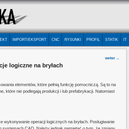
EKT
IMPORT/EKSPORT
CNC
RYSUNKI
PROFIL
STATIK
IT
weiter
→
je logiczne na bryłach
owania elementów, które pełnią funkcję pomocniczą. Są to na
, które nie podlegają produkcji i lub prefabrykacji. Natomiast
ce wykonywanie operacji logicznych na bryłach. Posługiwanie
nych systemach CAD. Należy jednak pamiętać o tym, że zmiany