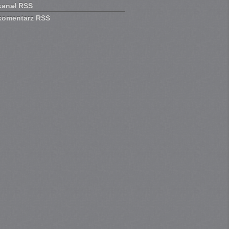
kanał RSS
komentarz RSS