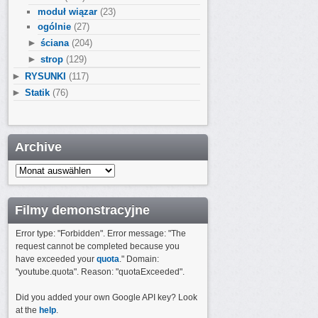
moduł wiązar
(23)
ogólnie
(27)
►
ściana
(204)
►
strop
(129)
►
RYSUNKI
(117)
►
Statik
(76)
Archive
Archive
Filmy demonstracyjne
Error type: "Forbidden". Error message: "The
request cannot be completed because you
have exceeded your
quota
." Domain:
"youtube.quota". Reason: "quotaExceeded".
Did you added your own Google API key? Look
at the
help
.