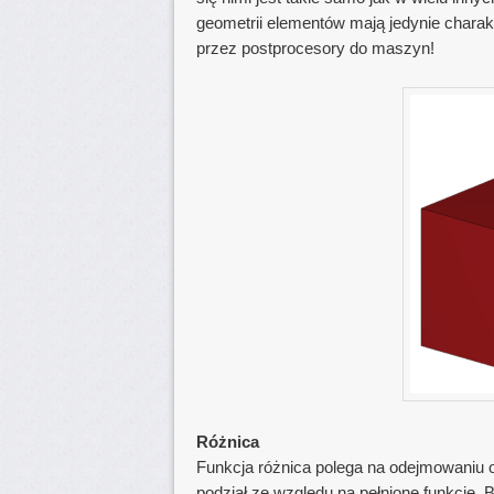
geometrii elementów mają jedynie charakt
przez postprocesory do maszyn!
Różnica
Funkcja różnica polega na odejmowaniu ob
podział ze względu na pełnione funkcje. 