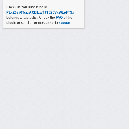
Check in YouTube if the id
PLxZ0viRTqpiAXEllzwTJTJ2JVxWLeFTSx
belongs to a playlist. Check the
FAQ
of the
plugin or send error messages to
support
.