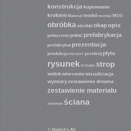
konstrukcja
kopiowanie
krokiew
model
MOS
Material
montaż
obróbka
opis
okap
obróbki
prefabrykacja
połać
połaczenie
prezentacja
prefabrykat
płyta
produkcja
przekrój
PROJEKT
rysunek
strop
RYSUNKI
widok
wiercenie
wizualizacja
wymiary
zestawienie drewna
zestawienie materiału
ściana
zmienne
© Dietrich's AG