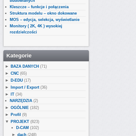
budowlanych
Kleszcze – funkcje i połączenia
Struktura modelu – okno dokowane
MOS – edycja, selekcja, wyświetlanie
Monitory ( 2K, 4K ) wysokiej
rozdzielczości
Kategorie
►
BAZA DANYCH
(71)
►
CNC
(65)
►
D-EDU
(17)
►
Import / Export
(36)
►
IT
(34)
NARZĘDZIA
(2)
►
OGÓLNIE
(182)
►
Profil
(9)
▼
PROJEKT
(823)
D-CAM
(102)
►
dach
(248)