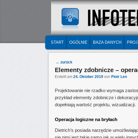
MAIN MENU
SKIP TO PRIMARY CONTENT
SKIP TO SECONDARY CONTENT
START
OGÓLNIE
BAZA DANYCH
PROJ
Post navigation
←
zurück
Elementy zdobnicze – operac
Erstellt am
24. Oktober 2019
von
Piotr Len
Projektowanie nie rzadko wymaga zastos
przykład elementy zdobnicze i dekoracyjne
dopełniają wartość projektu, wizualizacji.
Operacja logiczne na bryłach
Dietrich’s posiada narzędzie umożliwiają
się nimi jest takie samo jak w wielu in