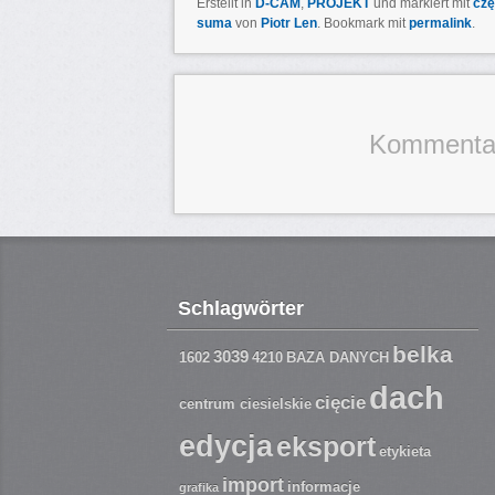
Erstellt in
D-CAM
,
PROJEKT
und markiert mit
czę
suma
von
Piotr Len
. Bookmark mit
permalink
.
Kommentarf
Schlagwörter
belka
3039
1602
4210
BAZA DANYCH
dach
cięcie
centrum ciesielskie
edycja
eksport
etykieta
import
informacje
grafika