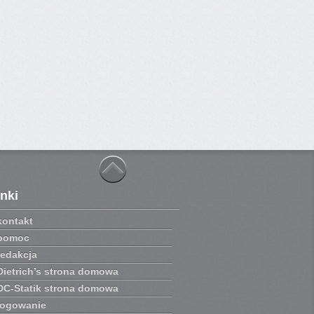
inki
kontakt
pomoc
redakcja
Dietrich’s strona domowa
DC-Statik strona domowa
logowanie