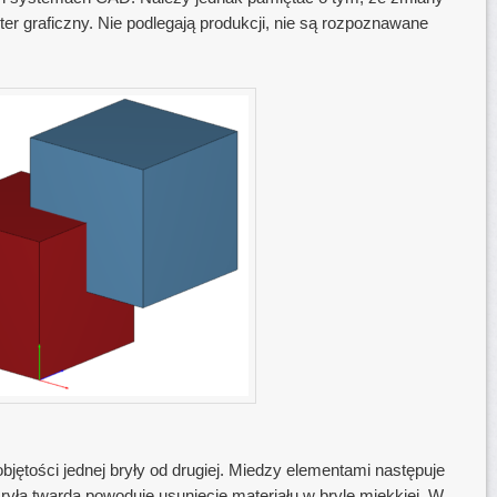
er graficzny. Nie podlegają produkcji, nie są rozpoznawane
jętości jednej bryły od drugiej. Miedzy elementami następuje
Bryła twarda powoduję usunięcie materiału w bryle miękkiej. W