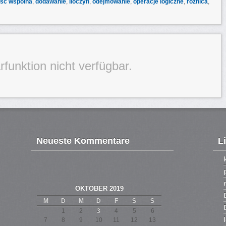
ść wspólna
,
dodawanie
,
iloczyn
,
odejmowanie
,
operacje logiczne
,
różnica
,
unktion nicht verfügbar.
Neueste Kommentare
L
OKTOBER 2019
M
D
M
D
F
S
S
1
2
3
4
5
6
7
8
9
10
11
12
13