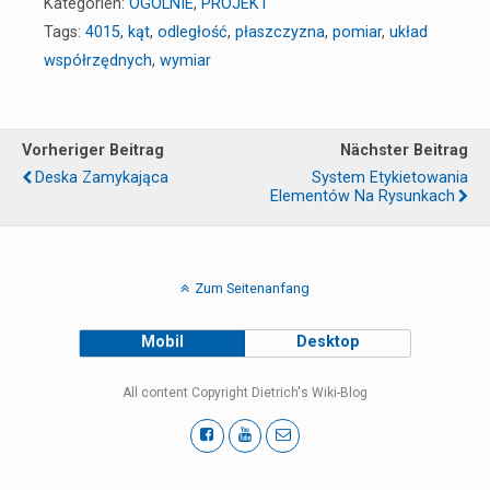
Kategorien:
OGÓLNIE
,
PROJEKT
Tags:
4015
,
kąt
,
odległość
,
płaszczyzna
,
pomiar
,
układ
współrzędnych
,
wymiar
Vorheriger Beitrag
Nächster Beitrag
Deska Zamykająca
System Etykietowania
Elementów Na Rysunkach
Zum Seitenanfang
Mobil
Desktop
All content Copyright Dietrich's Wiki-Blog