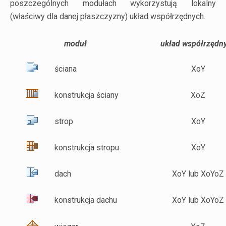
poszczególnych modułach wykorzystują lokalny
(właściwy dla danej płaszczyzny) układ współrzędnych.
moduł
układ współrzędn
ściana
XoY
konstrukcja ściany
XoZ
strop
XoY
konstrukcja stropu
XoY
dach
XoY lub XoYoZ
konstrukcja dachu
XoY lub XoYoZ