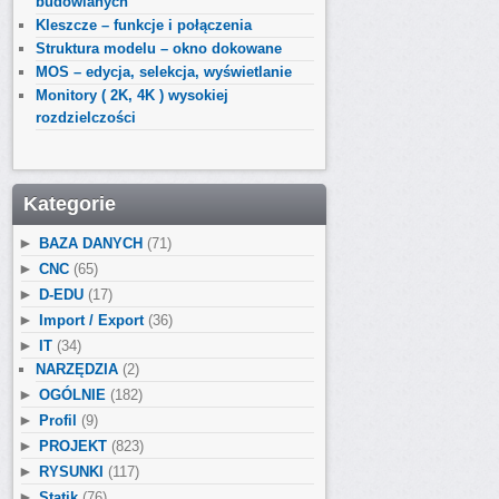
budowlanych
Kleszcze – funkcje i połączenia
Struktura modelu – okno dokowane
MOS – edycja, selekcja, wyświetlanie
Monitory ( 2K, 4K ) wysokiej
rozdzielczości
Kategorie
►
BAZA DANYCH
(71)
►
CNC
(65)
►
D-EDU
(17)
►
Import / Export
(36)
►
IT
(34)
NARZĘDZIA
(2)
►
OGÓLNIE
(182)
►
Profil
(9)
►
PROJEKT
(823)
►
RYSUNKI
(117)
►
Statik
(76)