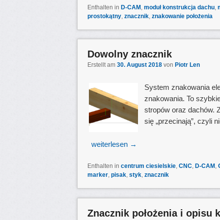
Enthalten in
D-CAM
,
moduł konstrukcja dachu
,
prostokątny
,
znacznik
,
znakowanie położenia
Dowolny znacznik
Erstellt am
30. August 2018
von
Piotr Len
System znakowania el
znakowania. To szybkie
stropów oraz dachów. 
się „przecinają”, czyli 
weiterlesen
→
Enthalten in
centrum ciesielskie
,
CNC
,
D-CAM
,
marker
,
pisak
,
styk
,
znacznik
Znacznik położenia i opisu 