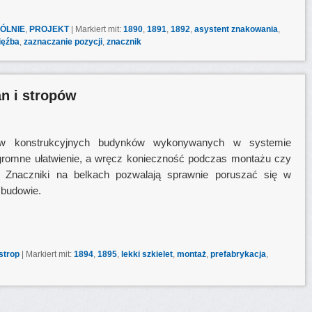
ÓLNIE
,
PROJEKT
|
Markiert mit:
1890
,
1891
,
1892
,
asystent znakowania
,
ięźba
,
zaznaczanie pozycji
,
znacznik
n i stropów
ów konstrukcyjnych budynków wykonywanych w systemie
 ogromne ułatwienie, a wręcz konieczność podczas montażu czy
u. Znaczniki na belkach pozwalają sprawnie poruszać się w
 budowie.
strop
|
Markiert mit:
1894
,
1895
,
lekki szkielet
,
montaż
,
prefabrykacja
,