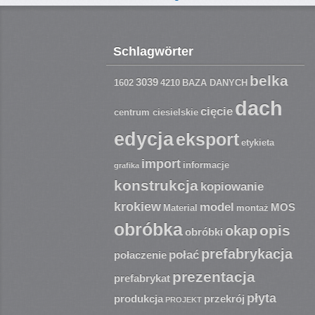
Schlagwörter
belka
3039
1602
4210
BAZA DANYCH
dach
cięcie
centrum ciesielskie
edycja
eksport
etykieta
import
informacje
grafika
konstrukcja
kopiowanie
krokiew
model
MOS
Material
montaż
obróbka
opis
okap
obróbki
prefabrykacja
połać
połaczenie
prezentacja
prefabrykat
płyta
produkcja
przekrój
PROJEKT