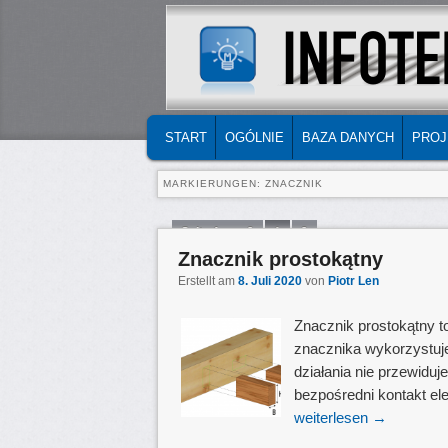
MAIN MENU
SKIP TO PRIMARY CONTENT
SKIP TO SECONDARY CONTENT
START
OGÓLNIE
BAZA DANYCH
PROJ
MARKIERUNGEN:
ZNACZNIK
Seite 1 von 2
1
2
Znacznik prostokątny
Erstellt am
8. Juli 2020
von
Piotr Len
Znacznik prostokątny 
znacznika wykorzystuj
działania nie przewiduj
bezpośredni kontakt ele
weiterlesen
→