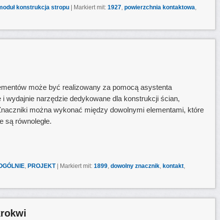
moduł konstrukcja stropu
|
Markiert mit:
1927
,
powierzchnia kontaktowa
,
ementów może być realizowany za pomocą asystenta
 i wydajnie narzędzie dedykowane dla konstrukcji ścian,
Znaczniki można wykonać między dowolnymi elementami, które
nie są równoległe.
OGÓLNIE
,
PROJEKT
|
Markiert mit:
1899
,
dowolny znacznik
,
kontakt
,
krokwi