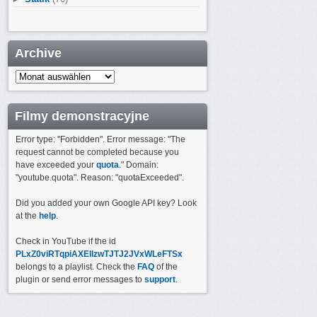
Archive
Archive
Filmy demonstracyjne
Error type: "Forbidden". Error message: "The
request cannot be completed because you
have exceeded your
quota
." Domain:
"youtube.quota". Reason: "quotaExceeded".
Did you added your own Google API key? Look
at the
help
.
Check in YouTube if the id
PLxZ0viRTqpiAXEllzwTJTJ2JVxWLeFTSx
belongs to a playlist. Check the
FAQ
of the
plugin or send error messages to
support
.