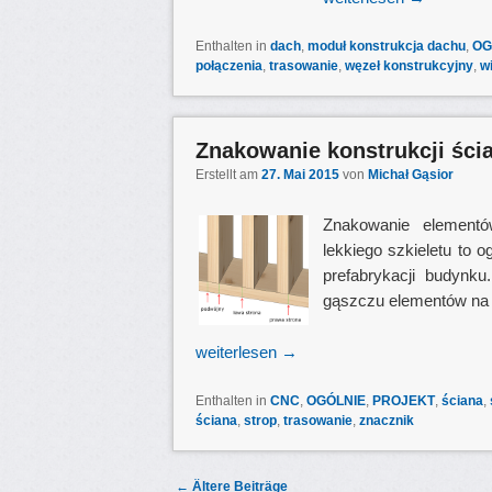
Enthalten in
dach
,
moduł konstrukcja dachu
,
OG
połączenia
,
trasowanie
,
węzeł konstrukcyjny
,
w
Znakowanie konstrukcji ścia
Erstellt am
27. Mai 2015
von
Michał Gąsior
Znakowanie element
lekkiego szkieletu to
prefabrykacji budynk
gąszczu elementów na
weiterlesen
→
Enthalten in
CNC
,
OGÓLNIE
,
PROJEKT
,
ściana
,
ściana
,
strop
,
trasowanie
,
znacznik
Post navigation
←
Ältere Beiträge