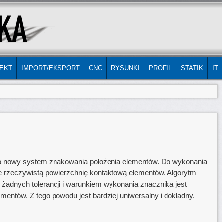
EKT
IMPORT/EKSPORT
CNC
RYSUNKI
PROFIL
STATIK
IT
to nowy system znakowania położenia elementów. Do wykonania
e rzeczywistą powierzchnię kontaktową elementów. Algorytm
e żadnych tolerancji i warunkiem wykonania znacznika jest
mentów. Z tego powodu jest bardziej uniwersalny i dokładny.