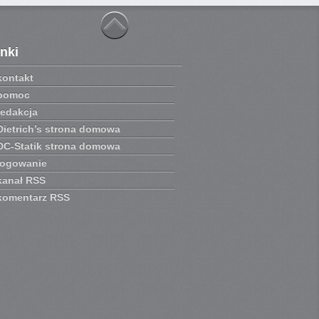
inki
kontakt
pomoc
redakcja
Dietrich’s strona domowa
DC-Statik strona domowa
logowanie
kanał RSS
komentarz RSS