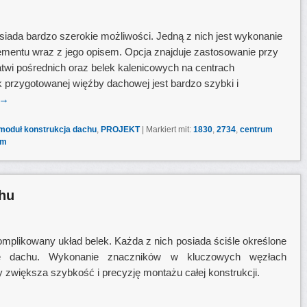
ada bardzo szerokie możliwości. Jedną z nich jest wykonanie
ementu wraz z jego opisem. Opcja znajduje zastosowanie przy
łatwi pośrednich oraz belek kalenicowych na centrach
k przygotowanej więźby dachowej jest bardzo szybki i
→
moduł konstrukcja dachu
,
PROJEKT
|
Markiert mit:
1830
,
2734
,
centrum
em
chu
plikowany układ belek. Każda z nich posiada ściśle określone
ze dachu. Wykonanie znaczników w kluczowych węzłach
 zwiększa szybkość i precyzję montażu całej konstrukcji.