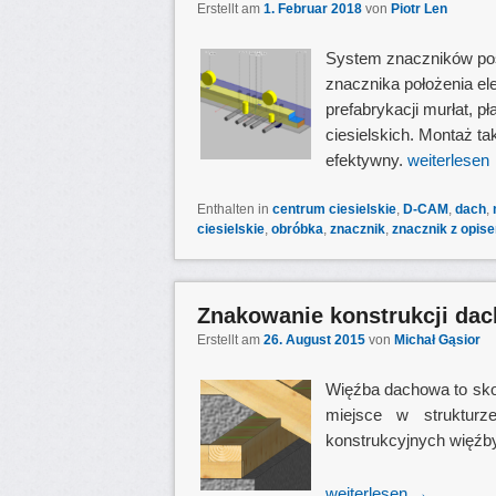
Erstellt am
1. Februar 2018
von
Piotr Len
System znaczników posi
znacznika położenia el
prefabrykacji murłat, p
ciesielskich. Montaż ta
efektywny.
weiterlesen
Enthalten in
centrum ciesielskie
,
D-CAM
,
dach
,
ciesielskie
,
obróbka
,
znacznik
,
znacznik z opis
Znakowanie konstrukcji da
Erstellt am
26. August 2015
von
Michał Gąsior
Więźba dachowa to skom
miejsce w struktur
konstrukcyjnych więźby
weiterlesen
→